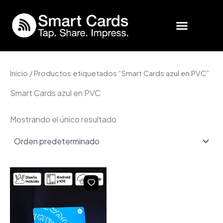
Ir
al
contenido
SmartCards Business
Inicio de Sesión
Inicio
/ Productos etiquetados “Smart Cards azul en PVC”
Smart Cards azul en PVC
Mostrando el único resultado