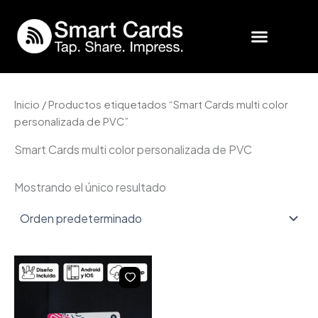
Ir
al
contenido
SmartCards Business
Inicio de Sesión
Inicio
/ Productos etiquetados “Smart Cards multi color
personalizada de PVC”
Smart Cards multi color personalizada de PVC
Mostrando el único resultado