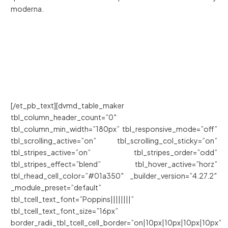
moderna.
[/et_pb_text][dvmd_table_maker
tbl_column_header_count=”0″
tbl_column_min_width=”180px” tbl_responsive_mode=”off”
tbl_scrolling_active=”on” tbl_scrolling_col_sticky=”on”
tbl_stripes_active=”on” tbl_stripes_order=”odd”
tbl_stripes_effect=”blend” tbl_hover_active=”horz”
tbl_rhead_cell_color=”#01a350″ _builder_version=”4.27.2″
_module_preset=”default”
tbl_tcell_text_font=”Poppins||||||||”
tbl_tcell_text_font_size=”16px”
border_radii_tbl_tcell_cell_border=”on|10px|10px|10px|10px”