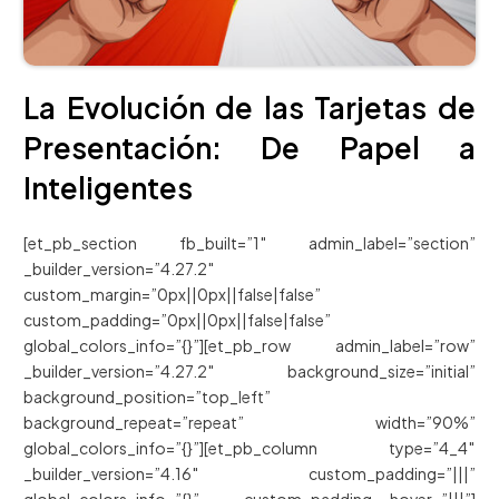
La Evolución de las Tarjetas de
Presentación: De Papel a
Inteligentes
[et_pb_section fb_built=”1″ admin_label=”section”
_builder_version=”4.27.2″
custom_margin=”0px||0px||false|false”
custom_padding=”0px||0px||false|false”
global_colors_info=”{}”][et_pb_row admin_label=”row”
_builder_version=”4.27.2″ background_size=”initial”
background_position=”top_left”
background_repeat=”repeat” width=”90%”
global_colors_info=”{}”][et_pb_column type=”4_4″
_builder_version=”4.16″ custom_padding=”|||”