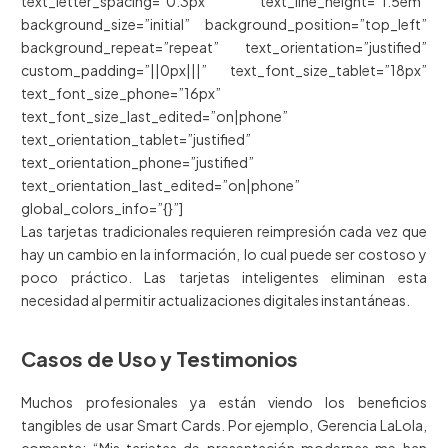
text_letter_spacing=”0.3px” text_line_height=”1.5em”
background_size=”initial” background_position=”top_left”
background_repeat=”repeat” text_orientation=”justified”
custom_padding=”||0px|||” text_font_size_tablet=”18px”
text_font_size_phone=”16px”
text_font_size_last_edited=”on|phone”
text_orientation_tablet=”justified”
text_orientation_phone=”justified”
text_orientation_last_edited=”on|phone”
global_colors_info=”{}”]
Las tarjetas tradicionales requieren reimpresión cada vez que
hay un cambio en la información, lo cual puede ser costoso y
poco práctico. Las tarjetas inteligentes eliminan esta
necesidad al permitir actualizaciones digitales instantáneas.
Casos de Uso y Testimonios
Muchos profesionales ya están viendo los beneficios
tangibles de usar Smart Cards. Por ejemplo, Gerencia LaLola,