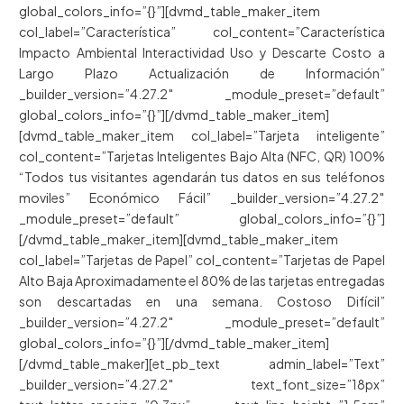
global_colors_info=”{}”][dvmd_table_maker_item
col_label=”Característica” col_content=”Característica
Impacto Ambiental Interactividad Uso y Descarte Costo a
Largo Plazo Actualización de Información”
_builder_version=”4.27.2″ _module_preset=”default”
global_colors_info=”{}”][/dvmd_table_maker_item]
[dvmd_table_maker_item col_label=”Tarjeta inteligente”
col_content=”Tarjetas Inteligentes Bajo Alta (NFC, QR) 100%
“Todos tus visitantes agendarán tus datos en sus teléfonos
moviles” Económico Fácil” _builder_version=”4.27.2″
_module_preset=”default” global_colors_info=”{}”]
[/dvmd_table_maker_item][dvmd_table_maker_item
col_label=”Tarjetas de Papel” col_content=”Tarjetas de Papel
Alto Baja Aproximadamente el 80% de las tarjetas entregadas
son descartadas en una semana. Costoso Difícil”
_builder_version=”4.27.2″ _module_preset=”default”
global_colors_info=”{}”][/dvmd_table_maker_item]
[/dvmd_table_maker][et_pb_text admin_label=”Text”
_builder_version=”4.27.2″ text_font_size=”18px”