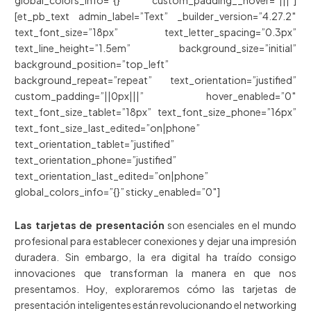
global_colors_info=”{}” custom_padding__hover=”|||”]
[et_pb_text admin_label=”Text” _builder_version=”4.27.2″
text_font_size=”18px” text_letter_spacing=”0.3px”
text_line_height=”1.5em” background_size=”initial”
background_position=”top_left”
background_repeat=”repeat” text_orientation=”justified”
custom_padding=”||0px|||” hover_enabled=”0″
text_font_size_tablet=”18px” text_font_size_phone=”16px”
text_font_size_last_edited=”on|phone”
text_orientation_tablet=”justified”
text_orientation_phone=”justified”
text_orientation_last_edited=”on|phone”
global_colors_info=”{}” sticky_enabled=”0″]
Las tarjetas de presentación
son esenciales en el mundo
profesional para establecer conexiones y dejar una impresión
duradera. Sin embargo, la era digital ha traído consigo
innovaciones que transforman la manera en que nos
presentamos. Hoy, exploraremos cómo las tarjetas de
presentación inteligentes están revolucionando el networking