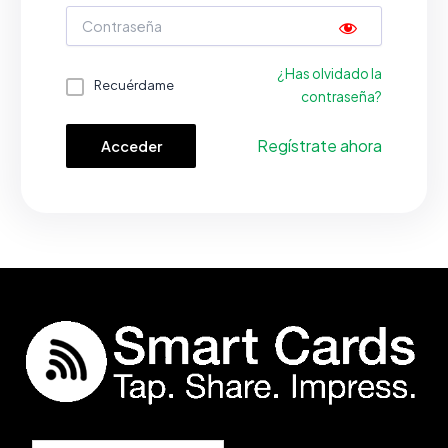
¿Has olvidado la
Recuérdame
contraseña?
Regístrate ahora
Acceder