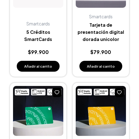
Smartcards
Smartcards
Tarjeta de
5 Créditos
presentación digital
SmartCards
dorada unicolor
$
99.900
$
79.900
Añadir al carrito
Añadir al carrito