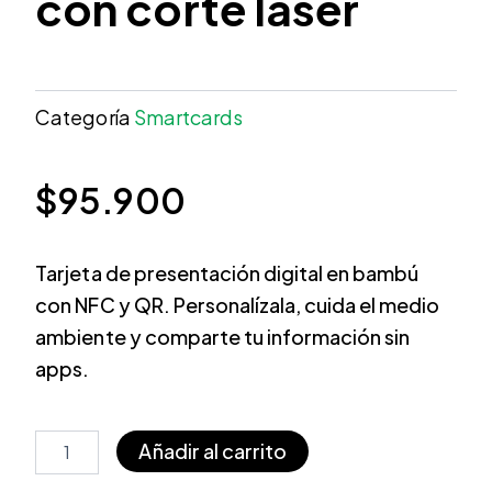
con corte láser
Categoría
Smartcards
$
95.900
Tarjeta de presentación digital en bambú
con NFC y QR. Personalízala, cuida el medio
ambiente y comparte tu información sin
apps.
Tarjeta
Añadir al carrito
de
presentación