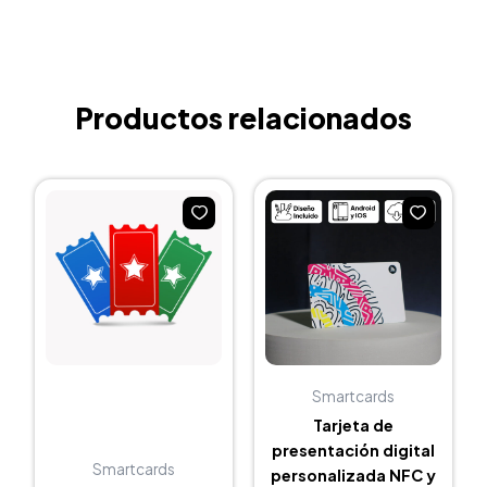
digital
en
bambú
con
corte
Productos relacionados
láser
cantidad
Smartcards
Tarjeta de
presentación digital
Smartcards
personalizada NFC y