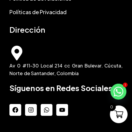
Políticas de Privacidad
Dirección
Av 0 #11-30 Local 214 cc Gran Bulevar. Cúcuta,
Norte de Santander, Colombia
1
Síguenos en Redes Sociales
F
I
W
Y
0
a
n
h
o
c
s
a
u
e
t
t
t
b
a
s
u