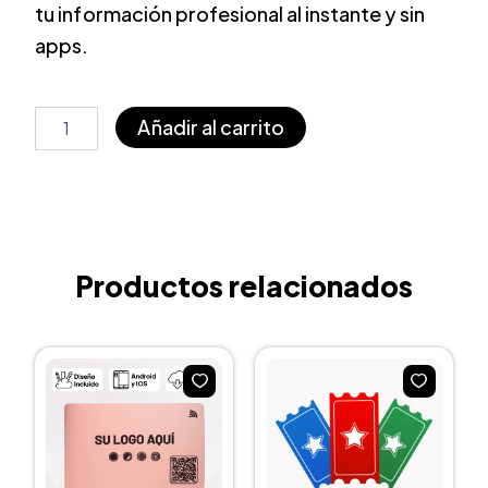
tu información profesional al instante y sin
apps.
Tarjeta
Añadir al carrito
de
presentación
digital
roja
NFC
y
QR
Productos relacionados
cantidad