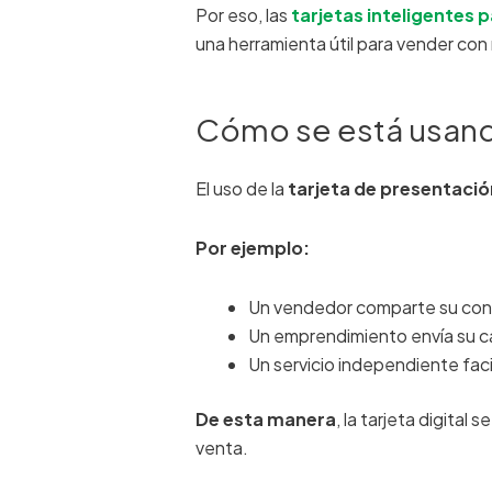
Por eso, las
tarjetas inteligentes 
una herramienta útil para vender con
Cómo se está usando
El uso de la
tarjeta de presentación
Por ejemplo:
Un vendedor comparte su co
Un emprendimiento envía su ca
Un servicio independiente fac
De esta manera
, la tarjeta digital
venta.