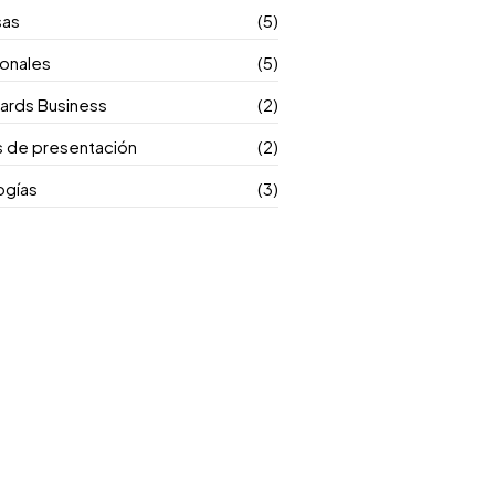
sas
(5)
ionales
(5)
ards Business
(2)
s de presentación
(2)
ogías
(3)