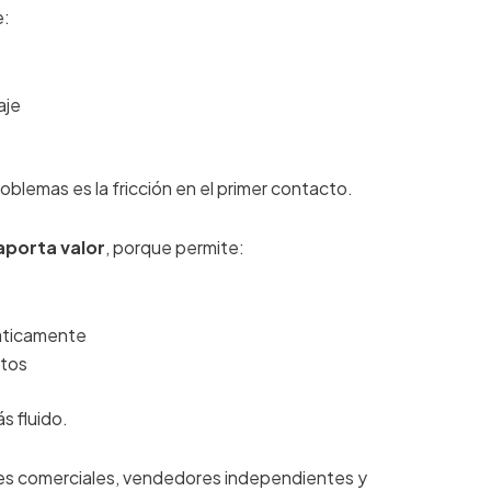
e:
aje
oblemas es la fricción en el primer contacto.
 aporta valor
, porque permite:
áticamente
atos
s fluido.
res comerciales, vendedores independientes y