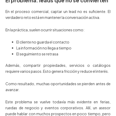
El problema: leads que no se convierten
En el proceso comercial, captar un lead no es suficiente. El
verdadero reto está en mantener la conversación activa.
En la práctica, suelen ocurrir situaciones como:
El cliente no guarda el contacto
La información no llega a tiempo
El seguimiento se retrasa
Además, compartir propiedades, servicios o catálogos
requiere varios pasos. Esto genera fricción y reduce el interés.
Como resultado, muchas oportunidades se pierden antes de
avanzar.
Este problema se vuelve todavía más evidente en ferias,
ruedas de negocio y eventos corporativos. Allí, un asesor
puede hablar con muchos prospectos en poco tiempo, pero