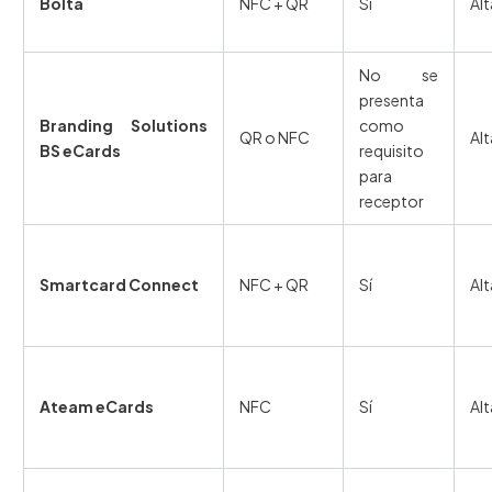
Bolta
NFC + QR
Sí
Alt
No se
presenta
Branding Solutions
como
QR o NFC
Alt
BS eCards
requisito
para
receptor
Smartcard Connect
NFC + QR
Sí
Al
Ateam eCards
NFC
Sí
Alt