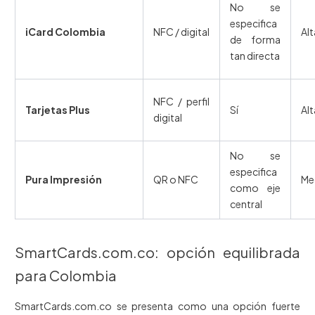
No se
especifica
iCard Colombia
NFC / digital
Alt
de forma
tan directa
NFC / perfil
Tarjetas Plus
Sí
Alt
digital
No se
especifica
Pura Impresión
QR o NFC
Med
como eje
central
SmartCards.com.co: opción equilibrada
para Colombia
SmartCards.com.co se presenta como una opción fuerte