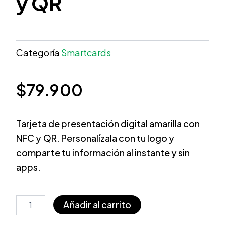
y QR
Categoría
Smartcards
$
79.900
Tarjeta de presentación digital amarilla con
NFC y QR. Personalízala con tu logo y
comparte tu información al instante y sin
apps.
Tarjeta
Añadir al carrito
de
presentación