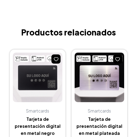
digital
amarilla
NFC
y
QR
Productos relacionados
cantidad
Smartcards
Smartcards
Tarjeta de
Tarjeta de
presentación digital
presentación digital
en metal negro
en metal plateada