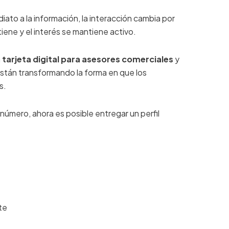
ato a la información, la interacción cambia por
ene y el interés se mantiene activo.
a
tarjeta digital para asesores comerciales
y
stán transformando la forma en que los
s.
número, ahora es posible entregar un perfil
te