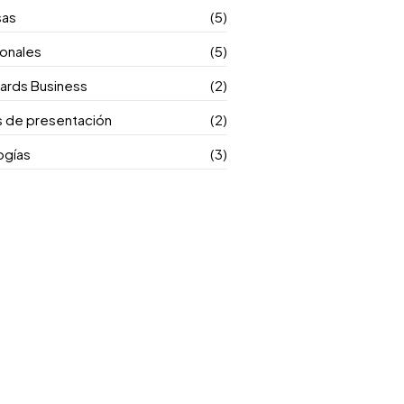
sas
(5)
ionales
(5)
ards Business
(2)
s de presentación
(2)
ogías
(3)