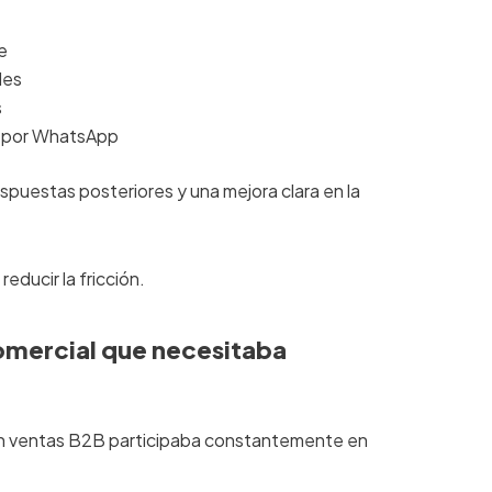
e
des
s
ta por WhatsApp
spuestas posteriores y una mejora clara en la
reducir la fricción.
omercial que necesitaba
en ventas B2B participaba constantemente en