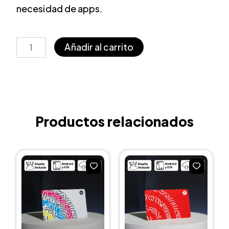
necesidad de apps.
Tarjeta
Añadir al carrito
de
presentación
digital
negra
NFC
y
QR
Productos relacionados
cantidad