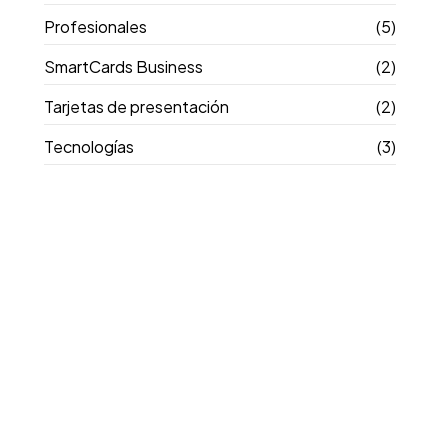
Profesionales
(5)
SmartCards Business
(2)
Tarjetas de presentación
(2)
Tecnologías
(3)
Cómo crear tu propia plataforma de
tarjetas digitales con marca blanca