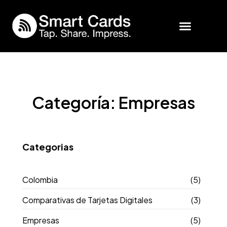
Ir
al
contenido
SmartCards Business
Inicio de Sesión
Categoría: Empresas
Categorias
Colombia
(5)
Comparativas de Tarjetas Digitales
(3)
Empresas
(5)